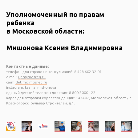
Уполномоченный по правам
ребенка
в Московской области:
Мишонова Ксения Владимировна
Контактные данные:
телефон для справок и консультаций: 8-498-602-32-07
e-mail:
upr@mosreg.ru
сайт:
detimo.mosreg.ru
instagram: ksenia_mishonova
единый детский телефон доверия: 8-800-2000-122
адрес для отправки корреспонденции: 143407, Московская область, г.
Красногорск, бульвар Строителей, д.1.