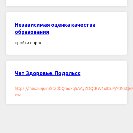
Независимая оценка качества
образования
пройти опрос
Чат Здоровье. Подольск
https://max.ru/join/StzdGQmoxq5AAyZDQtBW1oIttuPjYtINSQe
ewI